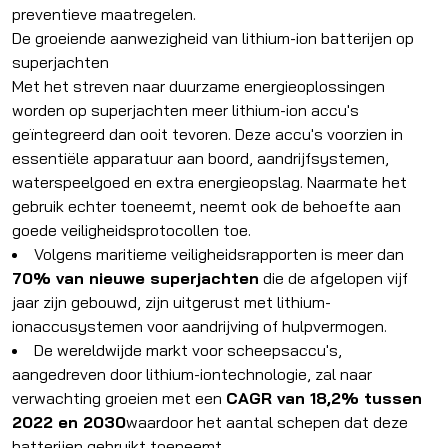
preventieve maatregelen.
De groeiende aanwezigheid van lithium-ion batterijen op
superjachten
Met het streven naar duurzame energieoplossingen
worden op superjachten meer lithium-ion accu's
geïntegreerd dan ooit tevoren. Deze accu's voorzien in
essentiële apparatuur aan boord, aandrijfsystemen,
waterspeelgoed en extra energieopslag. Naarmate het
gebruik echter toeneemt, neemt ook de behoefte aan
goede veiligheidsprotocollen toe.
Volgens maritieme veiligheidsrapporten is meer dan
70% van nieuwe superjachten
die de afgelopen vijf
jaar zijn gebouwd, zijn uitgerust met lithium-
ionaccusystemen voor aandrijving of hulpvermogen.
De wereldwijde markt voor scheepsaccu's,
aangedreven door lithium-iontechnologie, zal naar
verwachting groeien met een
CAGR van 18,2% tussen
2022 en 2030
waardoor het aantal schepen dat deze
batterijen gebruikt toeneemt.