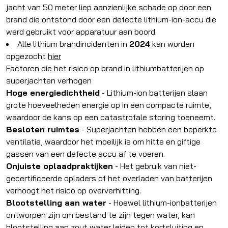
jacht van 50 meter liep aanzienlijke schade op door een
brand die ontstond door een defecte lithium-ion-accu die
werd gebruikt voor apparatuur aan boord.
Alle lithium brandincidenten in
2024
kan worden
opgezocht
hier
Factoren die het risico op brand in lithiumbatterijen op
superjachten verhogen
Hoge energiedichtheid
- Lithium-ion batterijen slaan
grote hoeveelheden energie op in een compacte ruimte,
waardoor de kans op een catastrofale storing toeneemt.
Besloten ruimtes
- Superjachten hebben een beperkte
ventilatie, waardoor het moeilijk is om hitte en giftige
gassen van een defecte accu af te voeren.
Onjuiste oplaadpraktijken
- Het gebruik van niet-
gecertificeerde opladers of het overladen van batterijen
verhoogt het risico op oververhitting.
Blootstelling aan water
- Hoewel lithium-ionbatterijen
ontworpen zijn om bestand te zijn tegen water, kan
blootstelling aan zout water leiden tot kortsluiting en