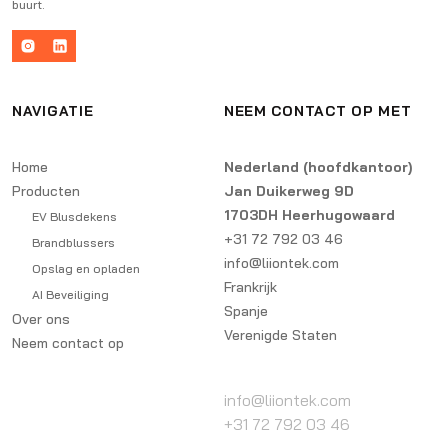
buurt.
NAVIGATIE
NEEM CONTACT OP MET
Home
Nederland (hoofdkantoor)
Producten
Jan Duikerweg 9D
1703DH Heerhugowaard
EV Blusdekens
+31 72 792 03 46
Brandblussers
info@liiontek.com
Opslag en opladen
Frankrijk
AI Beveiliging
Spanje
Over ons
Verenigde Staten
Neem contact op
info@liiontek.com
+31 72 792 03 46