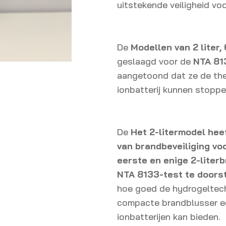
uitstekende veiligheid vo
De
Modellen van 2 liter, 6
geslaagd voor de
NTA 813
aangetoond dat ze de the
ionbatterij kunnen stoppe
De
Het 2-litermodel hee
van brandbeveiliging voo
eerste en enige 2-liter
NTA 8133-test te doors
hoe goed de hydrogeltech
compacte brandblusser ee
ionbatterijen kan bieden.