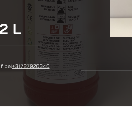
2 L
f bel
+31727920346