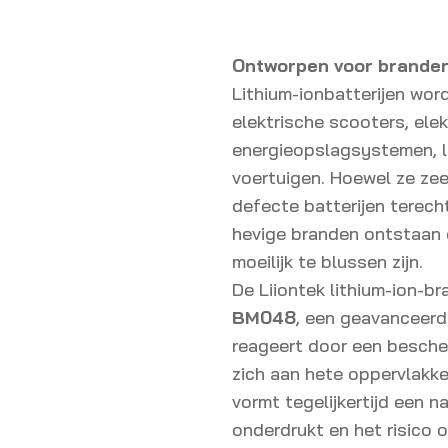
Ontworpen voor branden 
Lithium-ionbatterijen word
elektrische scooters, ele
energieopslagsystemen, l
voertuigen. Hoewel ze zee
defecte batterijen terec
hevige branden ontstaan 
moeilijk te blussen zijn.
De Liiontek lithium-ion-b
BM048
, een geavanceerd
reageert door een besche
zich aan hete oppervlakke
vormt tegelijkertijd een n
onderdrukt en het risico o