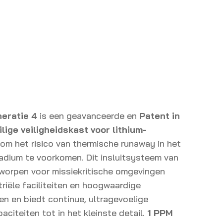
neratie 4
is een geavanceerde en
Patent in
lige veiligheidskast voor lithium-
m het risico van thermische runaway in het
adium te voorkomen. Dit insluitsysteem van
tworpen voor missiekritische omgevingen
triële faciliteiten en hoogwaardige
n en biedt continue, ultragevoelige
citeiten tot in het kleinste detail.
1 PPM