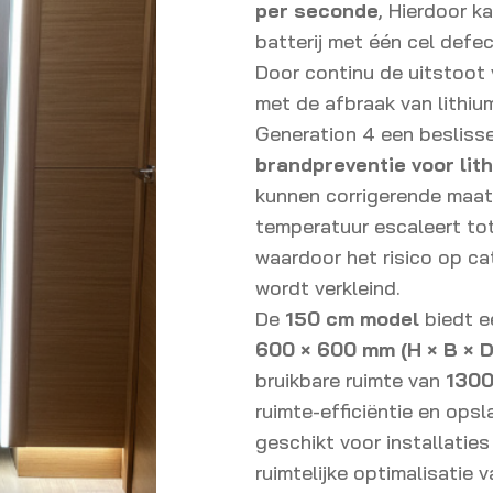
per seconde
, Hierdoor k
batterij met één cel defect
Door continu de uitstoot
met de afbraak van lithiu
Generation 4 een besliss
brandpreventie voor lit
kunnen corrigerende maa
temperatuur escaleert to
waardoor het risico op cat
wordt verkleind.
De
150 cm model
biedt e
600 × 600 mm (H × B × D
bruikbare ruimte van
1300
ruimte-efficiëntie en ops
geschikt voor installaties
ruimtelijke optimalisatie v