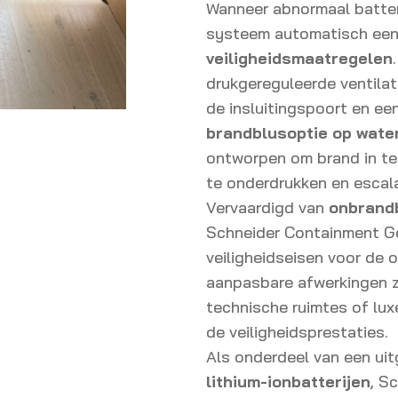
Wanneer abnormaal batter
systeem automatisch een
veiligheidsmaatregelen
drukgereguleerde ventilati
de insluitingspoort en een
brandblusoptie op water
ontworpen om brand in te
te onderdrukken en escala
Vervaardigd van
onbrandb
Schneider Containment G
veiligheidseisen voor de o
aanpasbare afwerkingen z
technische ruimtes of lu
de veiligheidsprestaties.
Als onderdeel van een ui
lithium-ionbatterijen
, S