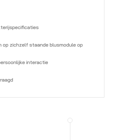
erijspecificaties
n op zichzelf staande blusmodule op
rsoonlijke interactie
vraagd