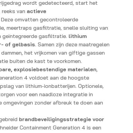
ijgedrag wordt gedetecteerd, start het
 reeks van
actieve
. Deze omvatten gecontroleerde
e, meertraps gasfiltratie, snelle sluiting van
 geïntegreerde gasfiltratie.
lithium
- of gelbasis
. Samen zijn deze maatregelen
 dammen, het vrijkomen van giftige gassen
tie buiten de kast te voorkomen.
are, explosiebestendige materialen
,
eneration 4 voldoet aan de hoogste
pslag van lithium-ionbatterijen. Optionele,
orgen voor een naadloze integratie in
xe omgevingen zonder afbreuk te doen aan
tgebreid
brandbeveiligingsstrategie voor
chneider Containment Generation 4 is een