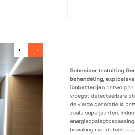
Schneider Insluiting Ge
behandeling,
explosievei
ionbatterijen
ontworpen o
vroegst detecteerbare st
de vierde generatie is on
zoals superjachten, indus
energieopslagtoepassinge
bewaking met detectiecapa