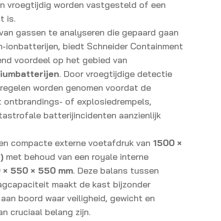
an vroegtijdig worden vastgesteld of een
 is.
 van gassen te analyseren die gepaard gaan
m-ionbatterijen, biedt Schneider Containment
end voordeel op het gebied van
hiumbatterijen
. Door vroegtijdige detectie
tregelen worden genomen voordat de
t ontbrandings- of explosiedrempels,
astrofale batterijincidenten aanzienlijk
en compacte externe voetafdruk van
1500 ×
)
met behoud van een royale interne
 × 550 × 550 mm
. Deze balans tussen
lagcapaciteit maakt de kast bijzonder
 aan boord waar veiligheid, gewicht en
an cruciaal belang zijn.