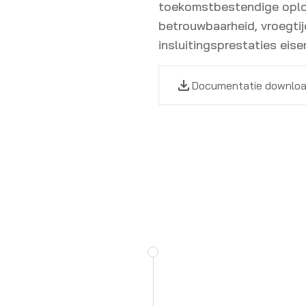
toekomstbestendige oplo
betrouwbaarheid, vroegti
insluitingsprestaties eise
Documentatie downlo